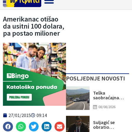
Crna hronika
Amerikanac otišao
da usitni 100 dolara,
pa postao milioner
POSLJEDNJE NOVOSTI
Teška
saobraćajna
nesreća kod
Stoca: Više
08/08/2026
osoba
27/01/2015
09:14
povrijeđeno,
saobraćaj
Suljagić se
potpuno
obratio
obustavljen
američkim