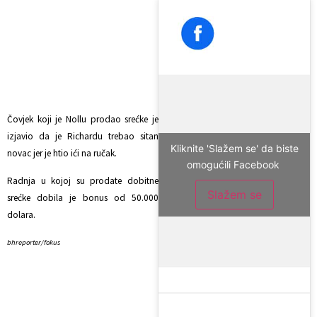
gdje su najveće
kolone
Čovjek koji je Nollu prodao srećke je
izjavio da je Richardu trebao sitan
Kliknite 'Slažem se' da biste
novac jer je htio ići na ručak.
omogućili Facebook
Radnja u kojoj su prodate dobitne
Slažem se
srećke dobila je bonus od 50.000
dolara.
bhreporter/fokus