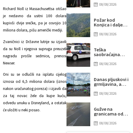
senatorima i
08/08/2026
kongresmenima:
Richard Noll iz Massachusettsa otišao
Amidžić se
je nedavno da usitni 100 dolara
pridružio
Požar kod
kampanji
kupivši dvije srećke, pa je osvojio 10
Konjica i dalje
zastrašivanja
aktivan, ali
miliona dolara, pišu američki mediji.
Bošnjaka!
manjeg
08/08/2026
intenziteta:
Zvaničnici iz Državne lutrije su izjavili
Ekipe ostaju na
terenu
da su Noll i njegova supruga preuzeli
Teška
saobraćajna
nagradu prošle sedmice, prenosi
nesreća u Ilijašu:
Newser.
Teretno vozilo
08/08/2026
udarilo 75-
godišnjeg
Oni su se odlučili na isplatu cijelog
biciklistu
Danas pljuskovi i
iznosa od 6,5 miliona dolara (iznos
grmljavina, a
onda stiže novi
nakon uračunatog poreza) i izjavili da
toplotni talas
08/08/2026
za taj novac žele da kupe kuću,
odvedu unuku u Disneyland, a ostatak
Gužve na
će uložiti u neki posao.
granicama od
ranog jutra:
Duga
08/08/2026
zadržavanja na
izlazu iz BiH, evo