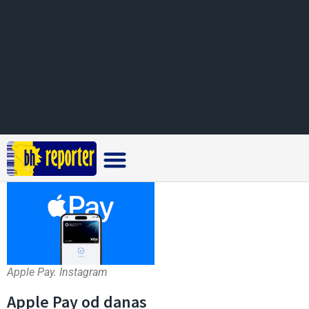
Crna hronika
Apple Pay. Instagram
Apple Pay od danas