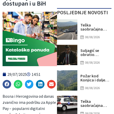
dostupan i u BiH
POSLJEDNJE NOVOSTI
Teška
saobraćajna
nesreća kod
Stoca: Više
08/08/2026
osoba
povrijeđeno,
saobraćaj
Suljagić se
potpuno
obratio
obustavljen
američkim
senatorima i
08/08/2026
kongresmenima:
Amidžić se
29/07/2025
14:51
pridružio
Požar kod
kampanji
Konjica i dalje
zastrašivanja
aktivan, ali
Bošnjaka!
manjeg
08/08/2026
intenziteta:
Bosna i Hercegovina od danas
Ekipe ostaju na
terenu
Teška
zvanično ima podršku za Apple
saobraćajna
Pay – popularni digitalni
nesreća u Ilijašu:
Teretno vozilo
08/08/2026