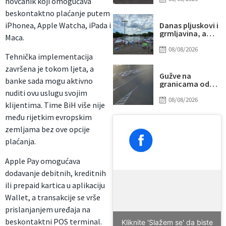
novčanik koji omogućava
udarilo 75-
beskontaktno plaćanje putem
godišnjeg
biciklistu
iPhonea, Apple Watcha, iPada i
Danas pljuskovi i
grmljavina, a
Maca.
onda stiže novi
toplotni talas
08/08/2026
Tehnička implementacija
završena je tokom ljeta, a
Gužve na
banke sada mogu aktivno
granicama od
ranog jutra:
nuditi ovu uslugu svojim
Duga
08/08/2026
klijentima. Time BiH više nije
zadržavanja na
izlazu iz BiH, evo
među rijetkim evropskim
gdje su najveće
zemljama bez ove opcije
kolone
plaćanja.
Apple Pay omogućava
dodavanje debitnih, kreditnih
ili prepaid kartica u aplikaciju
Wallet, a transakcije se vrše
prislanjanjem uređaja na
beskontaktni POS terminal.
Kliknite 'Slažem se' da biste