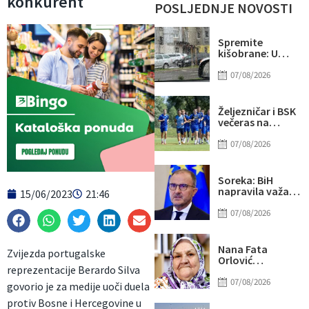
konkurent
POSLJEDNJE NOVOSTI
Spremite
kišobrane: U
drugom dijelu
dana mogući
07/08/2026
pljuskovi i
grmljavina
Željezničar i BSK
večeras na
Grbavici
otvaraju novu
07/08/2026
sezonu
nogometnog
prvenstva BiH
Soreka: BiH
napravila važan
15/06/2023
21:46
korak na svom
putu ka EU
07/08/2026
Nana Fata
Zvijezda portugalske
Orlović
reprezentacije Berardo Silva
proslavila 83.
rođendan
07/08/2026
govorio je za medije uoči duela
protiv Bosne i Hercegovine u