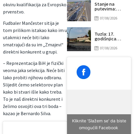
Stanje na
okviru kvalifikacija za Evropsko
putevima:
prvenstvo.
Pogledajte na
kojim graničnim
07/08/2026
Fudbaler Mančester sitija je
prijelazima su
duge kolone
tom prilikom istakao kako im u
vozila na izlazu
Tuzla: 17.
utakmici neće biti lako
iz BiH
godišnjica
otvaranja Trga
smatrajući da su im „Zmajevi“
slobode,
07/08/2026
direktni konkurent u grupi.
najvećeg u BiH
– Reprezentacija BiH je fizički
veoma jaka selekcija. Neće biti
lako probiti njihovu odbranu.
Slijedit ćemo selektorov plan
kako bi stvari išle kako treba.
To je naš direktni konkurent i
želimo osvojiti ova tri boda –
kazao je Bernardo Silva.
Kliknite 'Slažem se' da biste
omogućili Facebook