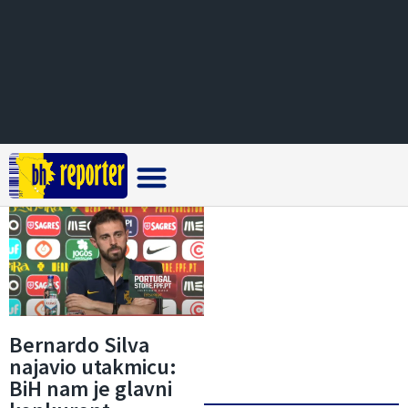
Crna hronika
Bernardo Silva
najavio utakmicu:
BiH nam je glavni