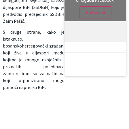
delegacijom Svjetskog saveza
omogućili Facebook
dijaspore BiH (SSDBiH) koju je
Slažem se
predvodio predsjednik SSDBiH
Zaim Pašić.
S druge strane, kako je
istaknuto,
bosanskohercegovački građani
koji žive u dijaspori među
kojima je mnogo uspješnih i
priznatih pojedinaca
zainteresirani su za način na
koji organizirano mogu
pomoći napretku BiH.