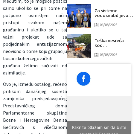
Međutim, to je moguće postići
Sarajeva, među
samo ukoliko se pri tome na
povrijeđenima i
Za sisteme
beba
potpuno osmišljen način
vodosnabdijevanj
Tuzle i Gradačca
pristupi svakom našem
izdvojeno gotovo
06/08/2026
građaninu i ukoliko se u taj
14 miliona KM
važni projekat uđe sa
Teška nesreća
podjednakim entuzijazmom
kod
Tomislavgrada:
neovisno o tome koju grupaciju
Četiri osobe
06/08/2026
bosanskohercegovačkih
povrijeđene,
među njima i
građana želimo sačuvati od
dijete
asimilacije.
Ovo je, između ostalog, rečeno
prilikom današnjeg susreta
zamjenika predsjedavajućeg
Predstavničkog doma
Parlamentarne skupštine
Bosne i Hercegovine Denisa
Bećirovića s višečlanom
Kliknite 'Slažem se' da biste