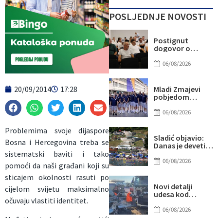
POSLJEDNJE NOVOSTI
Postignut
dogovor o
daljnjim
koracima za
06/08/2026
rješavanje
statusa
otpuštenih
20/09/2014
17:28
Mladi Zmajevi
radnika
pobjedom
Komunalnog
poslali snažnu
poruku na
06/08/2026
otvorenju
Eurobasketa
Problemima svoje dijaspore
Sladić objavio:
Bosna i Hercegovina treba se
Danas je deveti
dan u nizu sa više
sistematski baviti i tako
od 40 stepeni,
06/08/2026
pomoći da naši građani koji su
evo gdje najviše
“prži”
sticajem okolnosti rasuti po
Novi detalji
cijelom svijetu maksimalno
udesa kod
očuvaju vlastiti identitet.
Tomislavgrada:
Preminuo
06/08/2026
muškarac iz