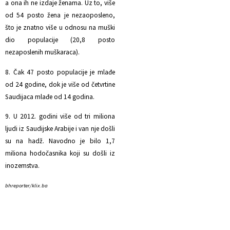
a ona ih ne izdaje ženama. Uz to, više
od 54 posto žena je nezaoposleno,
što je znatno više u odnosu na muški
dio populacije (20,8 posto
nezaposlenih muškaraca).
8. Čak 47 posto populacije je mlađe
od 24 godine, dok je više od četvrtine
Saudijaca mlađe od 14 godina.
9. U 2012. godini više od tri miliona
ljudi iz Saudijske Arabije i van nje došli
su na hadž. Navodno je bilo 1,7
miliona hodočasnika koji su došli iz
inozemstva.
bhreporter/klix.ba