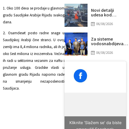
“prži”
1. Oko 100 deva se prodaje u glavnom
Novi detalji
udesa kod
gradu Saudijske Arabije Rijadu svakog
Tomislavgrada:
dana.
Preminuo
06/08/2026
muškarac iz
Sarajeva, među
2. Osamdeset posto radne snage u
povrijeđenima i
Za sisteme
Saudijskoj Arabiji čine stranci. U ovoj
beba
vodosnabdijevanj
zemlji ima 8,4 miliona radnika, ali ih je
Tuzle i Gradačca
izdvojeno gotovo
06/08/2026
oko šest miliona iz inozemstva. Većina
14 miliona KM
ih radi u sektorima vezanim za naftu i
pružanje usluga. Gradske vlasti u
glavnom gradu Rijadu naporno rade
na smanjenju nezaposlenosti
Saudijaca.
Kliknite 'Slažem se' da biste