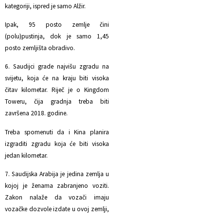
kategoriji, ispred je samo Alžir.
Ipak, 95 posto zemlje čini
(polu)pustinja, dok je samo 1,45
posto zemljišta obradivo.
6. Saudijci grade najvišu zgradu na
svijetu, koja će na kraju biti visoka
čitav kilometar. Riječ je o Kingdom
Toweru, čija gradnja treba biti
završena 2018. godine.
Treba spomenuti da i Kina planira
izgraditi zgradu koja će biti visoka
jedan kilometar.
7. Saudijska Arabija je jedina zemlja u
kojoj je ženama zabranjeno voziti.
Zakon nalaže da vozači imaju
vozačke dozvole izdate u ovoj zemlji,