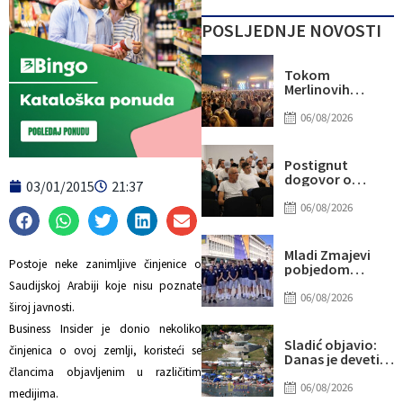
POSLJEDNJE NOVOSTI
Tokom
Merlinovih
koncerata
gotovo 156
06/08/2026
miliona KM
prometa
Postignut
dogovor o
03/01/2015
21:37
daljnjim
koracima za
06/08/2026
rješavanje
statusa
otpuštenih
Mladi Zmajevi
radnika
Postoje neke zanimljive činjenice o
pobjedom
Komunalnog
poslali snažnu
Saudijskoj Arabiji koje nisu poznate
poruku na
06/08/2026
široj javnosti.
otvorenju
Eurobasketa
Business Insider je donio nekoliko
Sladić objavio:
činjenica o ovoj zemlji, koristeći se
Danas je deveti
dan u nizu sa više
člancima objavljenim u različitim
od 40 stepeni,
06/08/2026
medijima.
evo gdje najviše