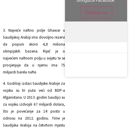
omogućili Facebook
Slažem se
3. Najveće naftno polje Ghawar u
Saudijskoj Arabiji ima dovoljno rezervi
da popuni skoro 4,8 miliona
olimpijskih bazena. Riječ je o
najvećem naftnom polju u svijetu te se
procjenjuje da u njemu ima 75
milijardi barela nafte.
4. Godišnji izdaci Saudijske Arabije za
vojsku su tri puta veći od BDP-a
Afganistana. U 2013. godini Saudijci su
za vojsku izdvojili 67 milijardi dolara,
što je povećanje za 14 posto u
odnosu na 2012. godinu. Time je
Saudijska Arabija na četvrtom mjestu