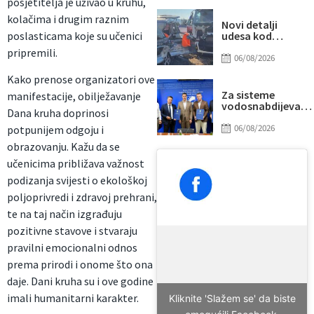
posjetitelja je uživao u kruhu,
“prži”
kolačima i drugim raznim
Novi detalji
poslasticama koje su učenici
udesa kod
Tomislavgrada:
pripremili.
Preminuo
06/08/2026
muškarac iz
Kako prenose organizatori ove
Sarajeva, među
povrijeđenima i
Za sisteme
manifestacije, obilježavanje
beba
vodosnabdijevanj
Dana kruha doprinosi
Tuzle i Gradačca
izdvojeno gotovo
06/08/2026
potpunijem odgoju i
14 miliona KM
obrazovanju. Kažu da se
učenicima približava važnost
podizanja svijesti o ekološkoj
poljoprivredi i zdravoj prehrani,
te na taj način izgrađuju
pozitivne stavove i stvaraju
pravilni emocionalni odnos
prema prirodi i onome što ona
daje. Dani kruha su i ove godine
imali humanitarni karakter.
Kliknite 'Slažem se' da biste