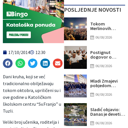
POSLJEDNJE NOVOSTI
Tokom
Merlinovih
koncerata
gotovo 156
06/08/2026
miliona KM
prometa
17/10/2014
12:30
Postignut
dogovor o
daljnjim
koracima za
06/08/2026
rješavanje
statusa
Dani kruha, koji se već
otpuštenih
Mladi Zmajevi
tradicionalno obilježavaju
radnika
pobjedom
Komunalnog
poslali snažnu
tokom oktobra, upriličeni su i
poruku na
06/08/2026
ove godine u Katoličkom
otvorenju
Eurobasketa
školskom centru “Sv.Franjo” u
Sladić objavio:
Tuzli.
Danas je deveti
dan u nizu sa više
Veliki broj učenika, roditelja i
od 40 stepeni,
06/08/2026
evo gdje najviše