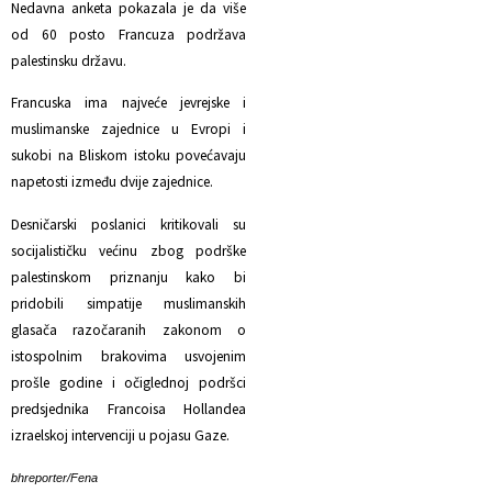
Nedavna anketa pokazala je da više
od 60 posto Francuza podržava
palestinsku državu.
Francuska ima najveće jevrejske i
muslimanske zajednice u Evropi i
sukobi na Bliskom istoku povećavaju
napetosti između dvije zajednice.
Desničarski poslanici kritikovali su
socijalističku većinu zbog podrške
palestinskom priznanju kako bi
pridobili simpatije muslimanskih
glasača razočaranih zakonom o
istospolnim brakovima usvojenim
prošle godine i očiglednoj podršci
predsjednika Francoisa Hollandea
izraelskoj intervenciji u pojasu Gaze.
bhreporter/Fena