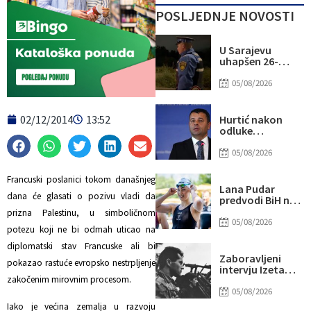
POSLJEDNJE NOVOSTI
U Sarajevu
uhapšen 26-
godišnji
muškarac zbog
05/08/2026
utaje
02/12/2014
13:52
Hurtić nakon
odluke
inspekcije:
Čekam izvinjenje
05/08/2026
Kordiću, recite
mi da li da uđem
Francuski poslanici tokom današnjeg
sprijeda ili
Lana Pudar
sazada
dana će glasati o pozivu vladi da
predvodi BiH na
Evropskom
prizna Palestinu, u simboličnom
prvenstvu: U
05/08/2026
potezu koji ne bi odmah uticao na
odličnoj formi
stiže u Pariz
diplomatski stav Francuske ali bi
Zaboravljeni
pokazao rastuće evropsko nestrpljenje
intervju Izeta
Nanića iz 1995: Mi
zakočenim mirovnim procesom.
rane bošnjačke
05/08/2026
liječimo
Iako je većina zemalja u razvoju