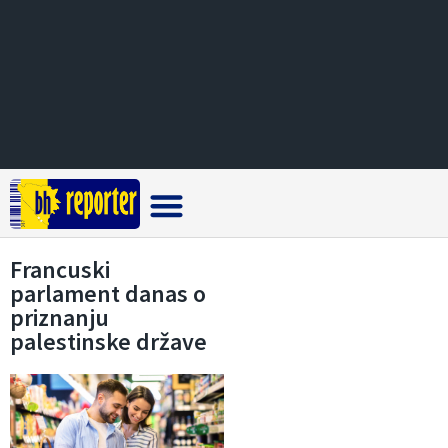
Crna hronika
Francuski
parlament danas o
priznanju
palestinske države