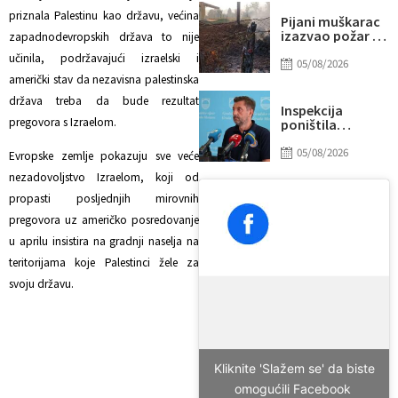
pobjedama
priznala Palestinu kao državu, većina
Pijani muškarac
izazvao požar u
zapadnodevropskih država to nije
Banjoj Luci:
učinila, podržavajući izraelski i
Izgorjela kuća i
05/08/2026
objekti, napuhao
američki stav da nezavisna palestinska
3,72 promila
država treba da bude rezultat
alkohola
Inspekcija
pregovora s Izraelom.
poništila
postupak otkaza
u JP Komunalno
05/08/2026
Evropske zemlje pokazuju sve veće
Mostar, Kordić
nezadovoljstvo Izraelom, koji od
želi razgovarati
sa svih 22
propasti posljednjih mirovnih
radnika
pregovora uz američko posredovanje
u aprilu insistira na gradnji naselja na
teritorijama koje Palestinci žele za
svoju državu.
Kliknite 'Slažem se' da biste
omogućili Facebook