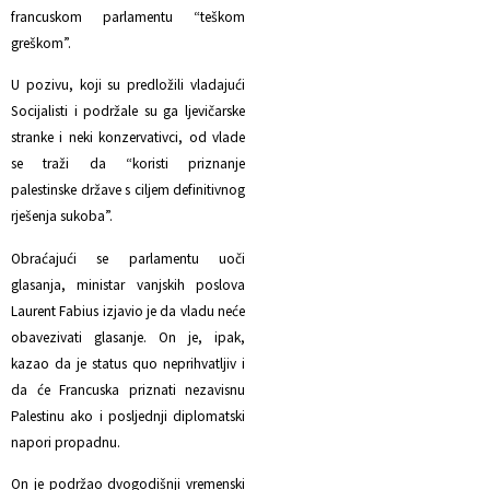
francuskom parlamentu “teškom
greškom”.
U pozivu, koji su predložili vladajući
Socijalisti i podržale su ga ljevičarske
stranke i neki konzervativci, od vlade
se traži da “koristi priznanje
palestinske države s ciljem definitivnog
rješenja sukoba”.
Obraćajući se parlamentu uoči
glasanja, ministar vanjskih poslova
Laurent Fabius izjavio je da vladu neće
obavezivati glasanje. On je, ipak,
kazao da je status quo neprihvatljiv i
da će Francuska priznati nezavisnu
Palestinu ako i posljednji diplomatski
napori propadnu.
On je podržao dvogodišnji vremenski