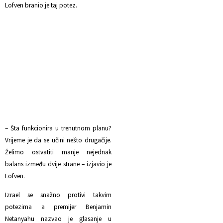
Lofven branio je taj potez.
– Šta funkcionira u trenutnom planu?
Vrijeme je da se učini nešto drugačije.
Želimo ostvatiti manje nejednak
balans između dvije strane – izjavio je
Lofven.
Izrael se snažno protivi takvim
potezima a premijer Benjamin
Netanyahu nazvao je glasanje u