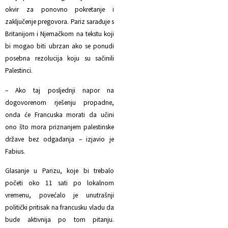
okvir za ponovno pokretanje i
zaključenje pregovora. Pariz sarađuje s
Britanijom i Njemačkom na tekstu koji
bi mogao biti ubrzan ako se ponudi
posebna rezolucija koju su sačinili
Palestinci.
– Ako taj posljednji napor na
dogovorenom rješenju propadne,
onda će Francuska morati da učini
ono što mora priznanjem palestinske
države bez odgađanja – izjavio je
Fabius.
Glasanje u Parizu, koje bi trebalo
početi oko 11 sati po lokalnom
vremenu, povećalo je unutrašnji
politički pritisak na francusku vladu da
bude aktivnija po tom pitanju.