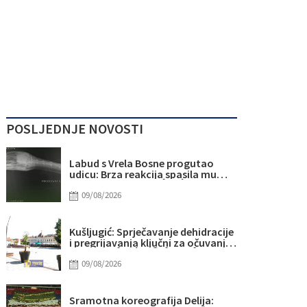
POSLJEDNJE NOVOSTI
Labud s Vrela Bosne progutao
udicu: Brza reakcija spasila mu
život
09/08/2026
Kušljugić: Sprječavanje dehidracije
i pregrijavanja ključni za očuvanje
zdravlja srca tokom vrućina
09/08/2026
Sramotna koreografija Delija: