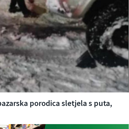
pazarska porodica sletjela s puta,