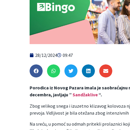
28/12/2024
09:47
Porodica iz Novog Pazara imala je saobraćajnu 
decembra, javljaju ”
Sandžaklive
“.
Zbog velikog snega i izuzetno klizavog kolovoza n
prevoja. Vidljivost je bila otežana zbog intenzivni
Na sreću, u pomoć su odmah pritekli prolaznici koji 