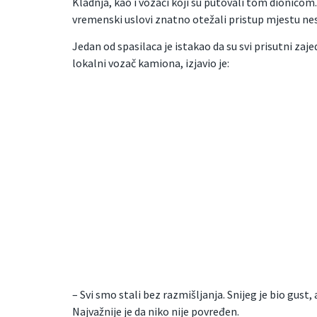
Kladnja, kao i vozači koji su putovali tom dionicom. 
vremenski uslovi znatno otežali pristup mjestu ne
Jedan od spasilaca je istakao da su svi prisutni za
lokalni vozač kamiona, izjavio je:
– Svi smo stali bez razmišljanja. Snijeg je bio gust
Najvažnije je da niko nije povređen.