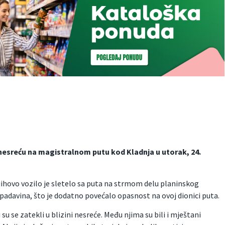
nesreću na magistralnom putu kod Kladnja u utorak, 24.
jihovo vozilo je sletelo sa puta na strmom delu planinskog
h padavina, što je dodatno povećalo opasnost na ovoj dionici puta.
su se zatekli u blizini nesreće. Među njima su bili i mještani