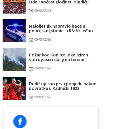
Odali počast zločincu Mladiću
09/08/2026
Maloljetnik napravio haos u
policijskoj stanici u RS: Vrijeđao,
oštetio vrata i povrijedio policajca
09/08/2026
Požar kod Konjica lokaliziran,
vatrogasci i dalje na terenu
09/08/2026
Dudić upisao prvu pobjedu nakon
povratka u Radnički 1923
09/08/2026