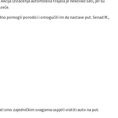
Akcija izvlačenja automobila trajala je nekoliko sati, jer su
sreće.
jedno pomogli porodici i omogućili im da nastave put. Senad M.,
, ali smo zajedničkim snagama uspjeli vratiti auto na put.