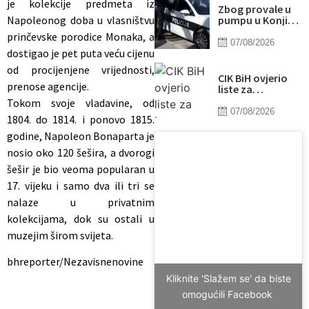
je kolekcije predmeta iz
Zbog provale u
Napoleonog doba u vlasništvu
pumpu u Konjicu
uhapšene dvije
prinčevske porodice Monaka, a
osobe
07/08/2026
dostigao je pet puta veću cijenu
od procijenjene vrijednosti,
CIK BiH ovjerio
prenose agencije.
liste za
kompenzacijske
Tokom svoje vladavine, od
mandate:
07/08/2026
1804. do 1814. i ponovo 1815.
Odobrena 773
kandidata,
godine, Napoleon Bonaparta je
uvedene i nove
nosio oko 120 šešira, a dvorogi
sigurnosne mjere
šešir je bio veoma popularan u
17. vijeku i samo dva ili tri se
nalaze u privatnim
kolekcijama, dok su ostali u
muzejim širom svijeta.
bhreporter/Nezavisnenovine
Kliknite 'Slažem se' da biste
omogućili Facebook