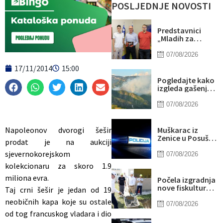
POSLJEDNJE NOVOSTI
Predstavnici
„Mladih za
Sport“ zahvalili
gradonačelniku
07/08/2026
Lugaviću na
17/11/2014
15:00
podršci
Pogledajte kako
izgleda gašenje
požara iz
helikoptera
07/08/2026
Oružanih snaga
BiH: Izbacili oko
šest tona vode
Napoleonov dvorogi šešir
Muškarac iz
Zenice u Posušju
prodat je na aukciji
pokrao parfeme
sjevernokorejskom
iz DM-a
07/08/2026
kolekcionaru za skoro 1.9
miliona evra.
Počela izgradnja
nove fiskulturne
Taj crni šešir je jedan od 19
sale JU OŠ
neobičnih kapa koje su ostale
„Poljice“
07/08/2026
od tog francuskog vladara i dio