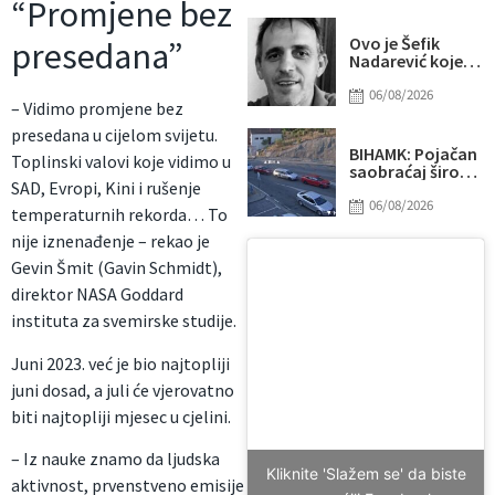
pravaca, uskoro
“Promjene bez
i novi trotoar
Ovo je Šefik
presedana”
Nadarević kojeg
je usmrtio
sugrađanin u
06/08/2026
– Vidimo promjene bez
Cazinu
presedana u cijelom svijetu.
BIHAMK: Pojačan
Toplinski valovi koje vidimo u
saobraćaj širom
SAD, Evropi, Kini i rušenje
BiH, najduža
čekanja na izlazu
06/08/2026
temperaturnih rekorda… To
iz zemlje
nije iznenađenje – rekao je
Gevin Šmit (Gavin Schmidt),
direktor NASA Goddard
instituta za svemirske studije.
Juni 2023. već je bio najtopliji
juni dosad, a juli će vjerovatno
biti najtopliji mjesec u cjelini.
– Iz nauke znamo da ljudska
Kliknite 'Slažem se' da biste
aktivnost, prvenstveno emisije