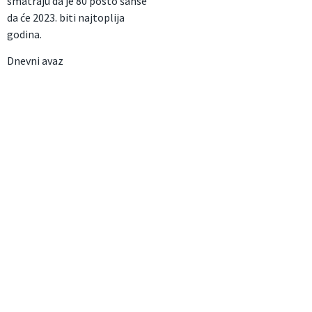
smatraju da je 80 posto šanse
da će 2023. biti najtoplija
godina.
Dnevni avaz