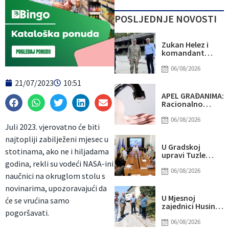
POSLJEDNJE NOVOSTI
Zukan Helez i
komandant
NATO štaba u
Bugojnu: Jedna
06/08/2026
od tema i Titova
21/07/2023
10:51
vila Gorica
APEL GRAĐANIMA:
Racionalno
koristite vodu –
situacija u
06/08/2026
Juli 2023. vjerovatno će biti
vodosnabdijevanj
je ozbiljna
najtopliji zabilježeni mjesec u
U Gradskoj
stotinama, ako ne i hiljadama
upravi Tuzle
predstavljena
godina, rekli su vodeći NASA-ini
nova digitalna
06/08/2026
naučnici na okruglom stolu s
rješenja
novinarima, upozoravajući da
U Mjesnoj
će se vrućina samo
zajednici Husino
pogoršavati.
završeni radovi
na sedam putnih
06/08/2026