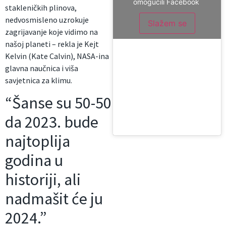
omogućili Facebook
stakleničkih plinova,
nedvosmisleno uzrokuje
Slažem se
zagrijavanje koje vidimo na
našoj planeti – rekla je Kejt
Kelvin (Kate Calvin), NASA-ina
glavna naučnica i viša
savjetnica za klimu.
“Šanse su 50-50
da 2023. bude
najtoplija
godina u
historiji, ali
nadmašit će ju
2024.”