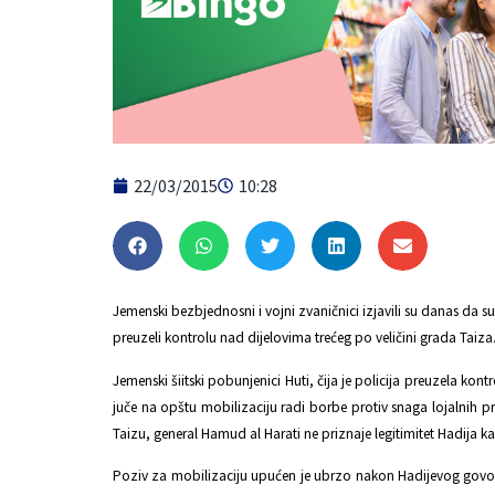
22/03/2015
10:28
Jemenski bezbjednosni i vojni zvaničnici izjavili su danas da su
preuzeli kontrolu nad dijelovima trećeg po veličini grada Taiza
Jemenski šiitski pobunjenici Huti, čija je policija preuzela 
juče na opštu mobilizaciju radi borbe protiv snaga lojalnih p
Taizu, general Hamud al Harati ne priznaje legitimitet Hadija k
Poziv za mobilizaciju upućen je ubrzo nakon Hadijevog govo