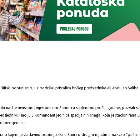
 šiitski pobunjenici, uz podršku pristalica bivšeg predsjednika Ali Abdulah Saliha,
.
kontrolu nad jemenskom prijestonicom Sanom u septembru prošle godine, pozvali su
redsjedniku Hadiju.J Komandant jedinice specijalnih snaga, koja je stacionirana u
ao predsjednika.
ra u kojem je vladavinu pobunjenika u Sani i u drugim mjestima nazvao “pučem