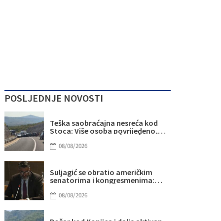
POSLJEDNJE NOVOSTI
Teška saobraćajna nesreća kod
Stoca: Više osoba povrijeđeno,
saobraćaj potpuno obustavljen
08/08/2026
Suljagić se obratio američkim
senatorima i kongresmenima:
Amidžić se pridružio kampanji
zastrašivanja Bošnjaka!
08/08/2026