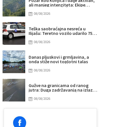
Požar kod Konjica i dalje aktivan,
ali manjeg intenziteta: Ekipe
ostaju na terenu
08/08/2026
Teška saobraćajna nesreća u
Ilijašu: Teretno vozilo udarilo 75-
godišnjeg biciklistu
08/08/2026
Danas pljuskovi i grmljavina, a
onda stiže novi toplotni talas
08/08/2026
Gužve na granicama od ranog
jutra: Duga zadržavanja na izlazu
iz BiH, evo gdje su najveće kolone
08/08/2026