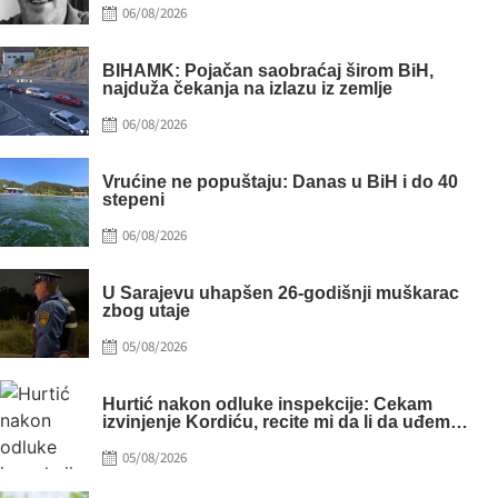
Posted
06/08/2026
on
BIHAMK: Pojačan saobraćaj širom BiH,
najduža čekanja na izlazu iz zemlje
Posted
06/08/2026
on
Vrućine ne popuštaju: Danas u BiH i do 40
stepeni
Posted
06/08/2026
on
U Sarajevu uhapšen 26-godišnji muškarac
zbog utaje
Posted
05/08/2026
on
Hurtić nakon odluke inspekcije: Čekam
izvinjenje Kordiću, recite mi da li da uđem
sprijeda ili sazada
Posted
05/08/2026
on