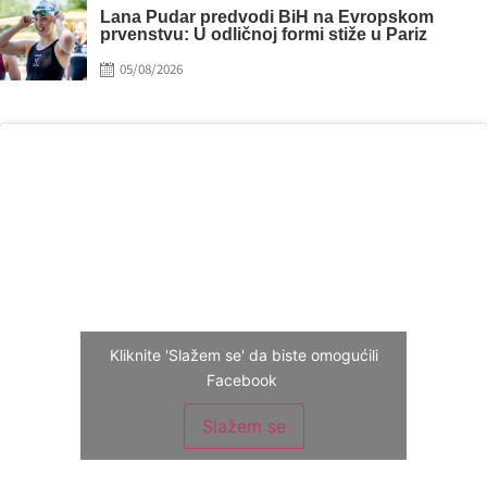
Lana Pudar predvodi BiH na Evropskom
prvenstvu: U odličnoj formi stiže u Pariz
Posted
05/08/2026
on
Kliknite 'Slažem se' da biste omogućili
Facebook
Slažem se