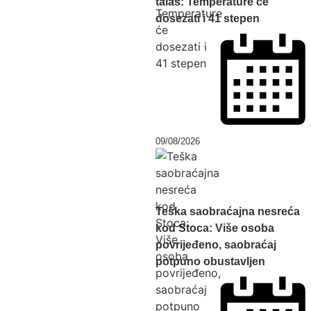
talas: Temperature će
dosezati i 41 stepen
09/08/2026
Teška saobraćajna nesreća
kod Stoca: Više osoba
povrijeđeno, saobraćaj
potpuno obustavljen