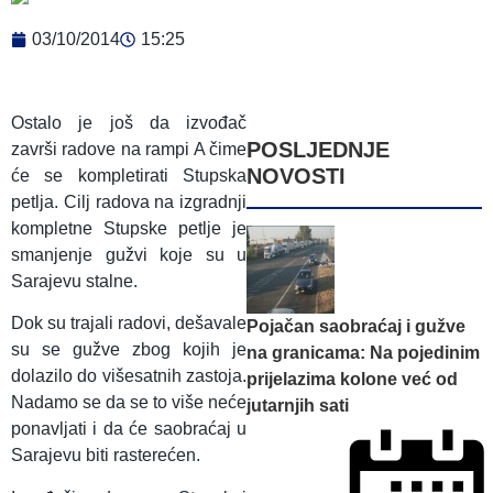
03/10/2014
15:25
Ostalo je još da izvođač
POSLJEDNJE
završi radove na rampi A čime
NOVOSTI
će se kompletirati Stupska
petlja. Cilj radova na izgradnji
kompletne Stupske petlje je
smanjenje gužvi koje su u
Sarajevu stalne.
Dok su trajali radovi, dešavale
Pojačan saobraćaj i gužve
su se gužve zbog kojih je
na granicama: Na pojedinim
dolazilo do višesatnih zastoja.
prijelazima kolone već od
Nadamo se da se to više neće
jutarnjih sati
ponavljati i da će saobraćaj u
Sarajevu biti rasterećen.