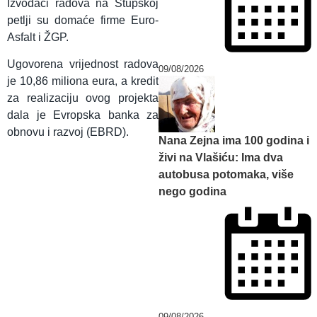
Izvođači radova na Stupskoj
petlji su domaće firme Euro-
Asfalt i ŽGP.
Ugovorena vrijednost radova
09/08/2026
je 10,86 miliona eura, a kredit
za realizaciju ovog projekta
dala je Evropska banka za
obnovu i razvoj (EBRD).
Nana Zejna ima 100 godina i
živi na Vlašiću: Ima dva
autobusa potomaka, više
nego godina
09/08/2026