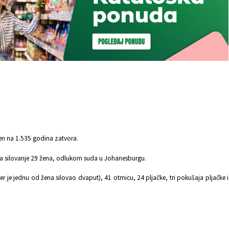
en na 1.535 godina zatvora.
vim za silovanje 29 žena, odlukom suda u Johanesburgu.
er je jednu od žena silovao dvaput), 41 otmicu, 24 pljačke, tri pokušaja pljačke i