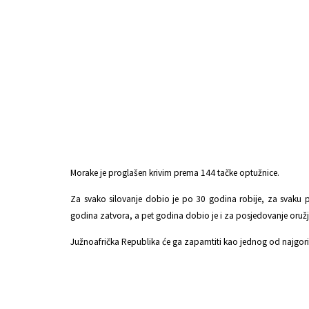
Morake je proglašen krivim prema 144 tačke optužnice.
Za svako silovanje dobio je po 30 godina robije, za svaku 
godina zatvora, a pet godina dobio je i za posjedovanje oružj
Južnoafrička Republika će ga zapamtiti kao jednog od najgorih s