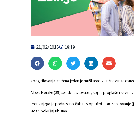
21/02/2015
18:19
Zbog silovanja 29 žena jedan je muškarac iz Južne Afrike osuđ
Albert Morake (35) serijski je silovatelj, koji je proglašen kri
Protiv njega je podneseno čak 175 optužbi – 30 za silovanje (j
jedan pokušaj ubistva.