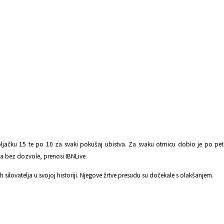
pljačku 15 te po 10 za svaki pokušaj ubistva. Za svaku otmicu dobio je po pet
a bez dozvole, prenosi IBNLive.
ilovatelja u svojoj historiji. Njegove žrtve presudu su dočekale s olakšanjem.