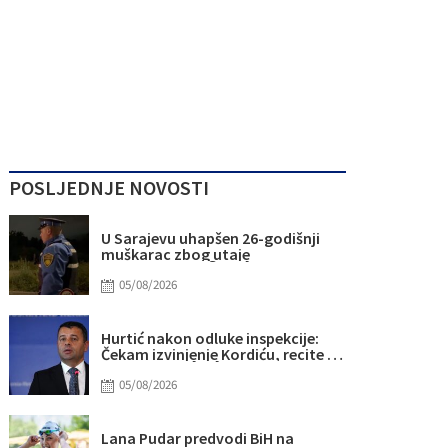
POSLJEDNJE NOVOSTI
U Sarajevu uhapšen 26-godišnji
muškarac zbog utaje
05/08/2026
Hurtić nakon odluke inspekcije:
Čekam izvinjenje Kordiću, recite mi
da li da uđem sprijeda ili sazada
05/08/2026
Lana Pudar predvodi BiH na