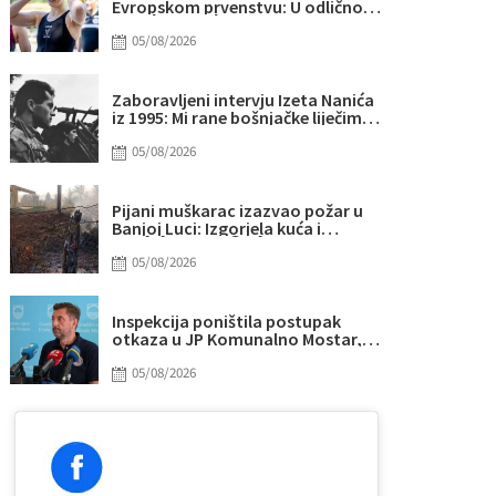
Evropskom prvenstvu: U odličnoj
formi stiže u Pariz
05/08/2026
Zaboravljeni intervju Izeta Nanića
iz 1995: Mi rane bošnjačke liječimo
pobjedama
05/08/2026
Pijani muškarac izazvao požar u
Banjoj Luci: Izgorjela kuća i
objekti, napuhao 3,72 promila
alkohola
05/08/2026
Inspekcija poništila postupak
otkaza u JP Komunalno Mostar,
Kordić želi razgovarati sa svih 22
radnika
05/08/2026