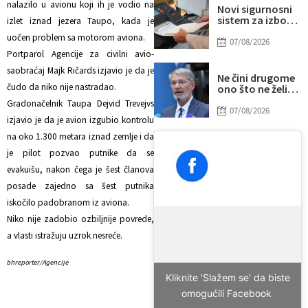
nalazilo u avionu koji ih je vodio na
Novi sigurnosni
sistem za izbore
izlet iznad jezera Taupo, kada je
u BiH: Glavna
uočen problem sa motorom aviona.
šifra pod
07/08/2026
posebnom
Portparol Agencije za civilni avio-
kontrolom
saobraćaj Majk Ričards izjavio je da je
Ne čini drugome
čudo da niko nije nastradao.
ono što ne želiš
da drugi učini
Gradonačelnik Taupa Dejvid Trevejvs
tebi
07/08/2026
izjavio je da je avion izgubio kontrolu
na oko 1.300 metara iznad zemlje i da
je pilot pozvao putnike da se
evakuišu, nakon čega je šest članova
posade zajedno sa šest putnika
iskočilo padobranom iz aviona.
Niko nije zadobio ozbiljnije povrede,
a vlasti istražuju uzrok nesreće.
bhreporter/Agencije
Kliknite 'Slažem se' da biste
omogućili Facebook