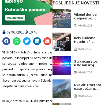
POSLJEDNJE NOVOSTI
Vikend donosi
osvježenje:
Naredne sedmice
stiže novi
07/08/2026
toplotni val
07/01/2015
10:46
Reisul-ulema
Husein-ef.
Kavazović na
Igmanu: Bosna
07/08/2026
nije samo
VELINGTON – Svih 13 putnika, članova
zemlja, već ideja
posade i pilot uspjeli su bezbjedno da
za koju se živi
Stravičan zločin
se spuste padobranom pošto su
u Bosanskoj
Krupi: Supruga
prethodno napustili manji avion koji
ubila muža
07/08/2026
se potom srušio u jezero Taupo na
Sjevernom ostrvu, na novom Zelandu,
Dva Air Tractora
saopštili su danas zvaničnici.
gase požar u
Konjicu: U
subotu stiže i
07/08/2026
treći
Kako je preneo Bi-Bi-Si, šest putnika se