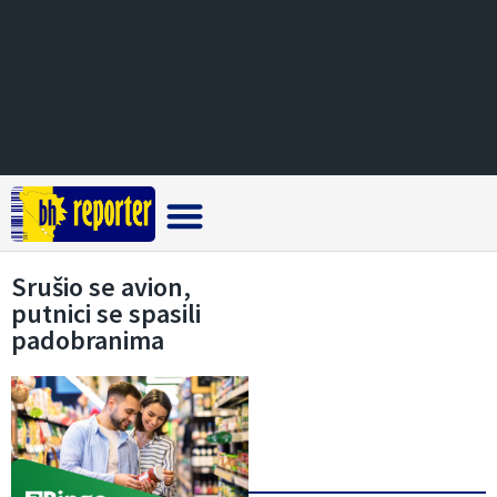
Crna hronika
Srušio se avion,
putnici se spasili
padobranima