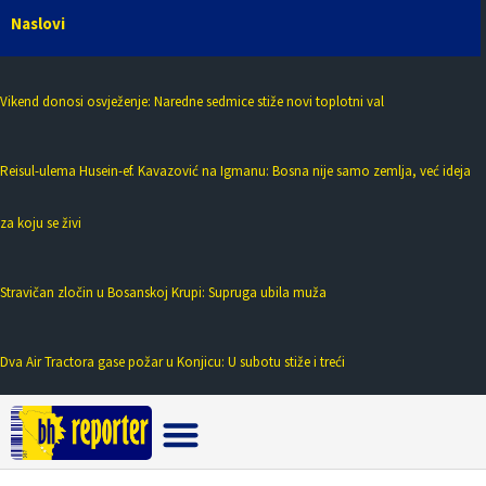
Naslovi
Vikend donosi osvježenje: Naredne sedmice stiže novi toplotni val
Reisul-ulema Husein-ef. Kavazović na Igmanu: Bosna nije samo zemlja, već ideja
za koju se živi
Stravičan zločin u Bosanskoj Krupi: Supruga ubila muža
Dva Air Tractora gase požar u Konjicu: U subotu stiže i treći
Crna hronika