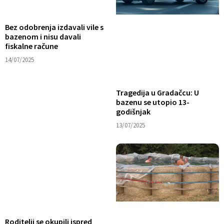
Bez odobrenja izdavali vile s
bazenom i nisu davali
fiskalne račune
14/07/2025
Tragedija u Gradačcu: U
bazenu se utopio 13-
godišnjak
13/07/2025
Roditelji se okupili ispred