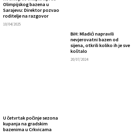
Olimpijskog bazena u
Sarajevu: Direktor pozvao
roditelje na razgovor
10/04/2025
BiH: Mladići napravili
nevjerovatni bazen od
sijena, otkrili koliko ih je sve
koštalo
20/07/2024
U četvrtak počinje sezona
kupanja na gradskim
bazenima u Crkvicama