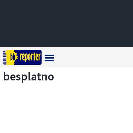
Crna hronika
besplatno