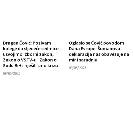
Dragan Čović: Pozivam
Oglasio se Čović povodom
kolege da sljedeće sedmice
Dana Evrope: Šumanova
usvojimo Izborni zakon,
deklaracija nas obavezuje na
Zakon o VSTV-u i Zakon o
mir i saradnju
Sudu BiH i riješili smo krizu
09/05/2025
09/05/2025