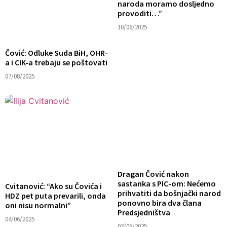
naroda moramo dosljedno
provoditi…”
10/06/2025
Čović: Odluke Suda BiH, OHR-
a i CIK-a trebaju se poštovati
07/08/2025
Dragan Čović nakon
sastanka s PIC-om: Nećemo
Cvitanović: “Ako su Čovića i
prihvatiti da bošnjački narod
HDZ pet puta prevarili, onda
ponovno bira dva člana
oni nisu normalni”
Predsjedništva
04/06/2025
03/06/2025