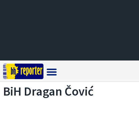
Crna hronika
BiH Dragan Čović