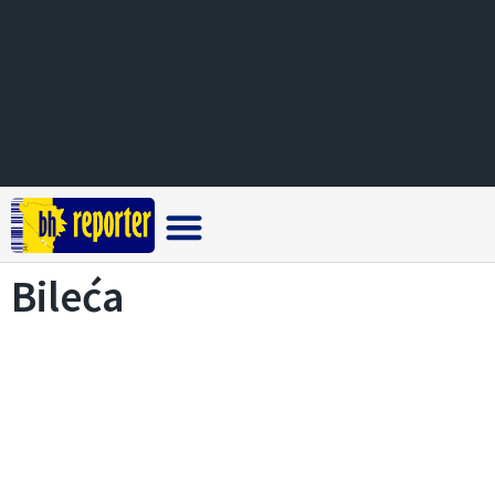
Crna hronika
Bileća