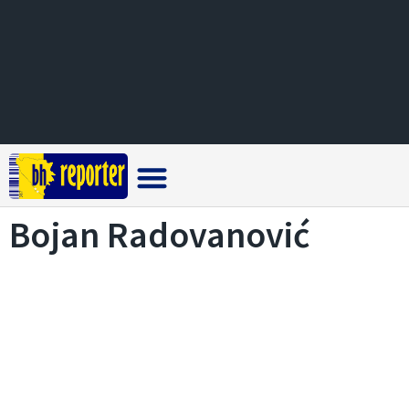
Crna hronika
Bojan Radovanović