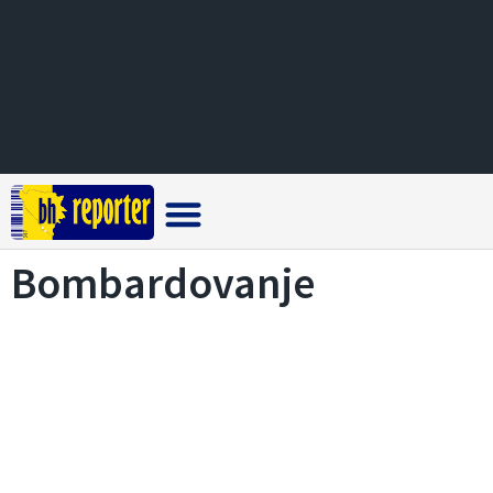
Crna hronika
Bombardovanje