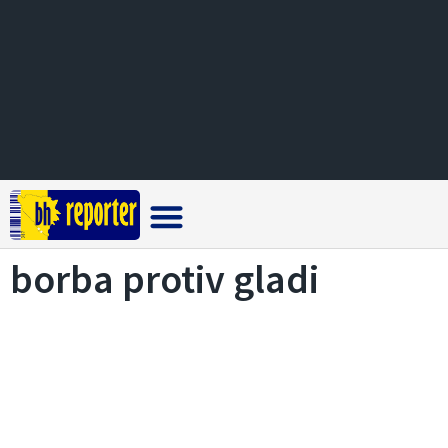
Crna hronika
borba protiv gladi