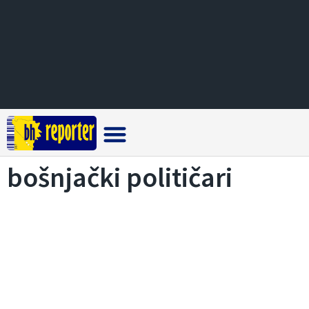
Crna hronika
bošnjački političari