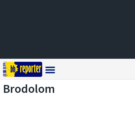
Crna hronika
Brodolom