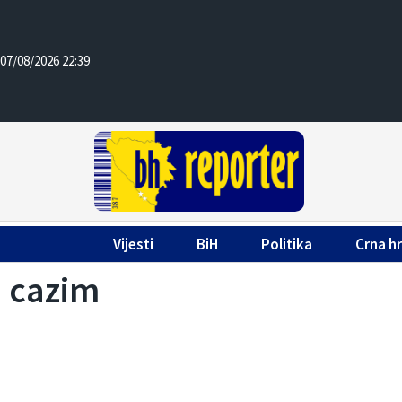
07/08/2026 22:39
Vijesti
BiH
Politika
Crna h
cazim