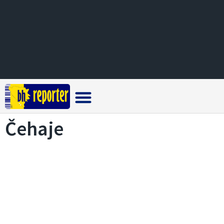
Crna hronika
Čehaje