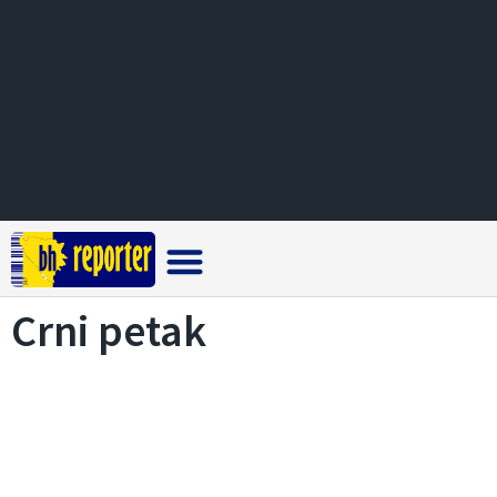
Crna hronika
Crni petak