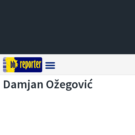
Crna hronika
Damjan Ožegović