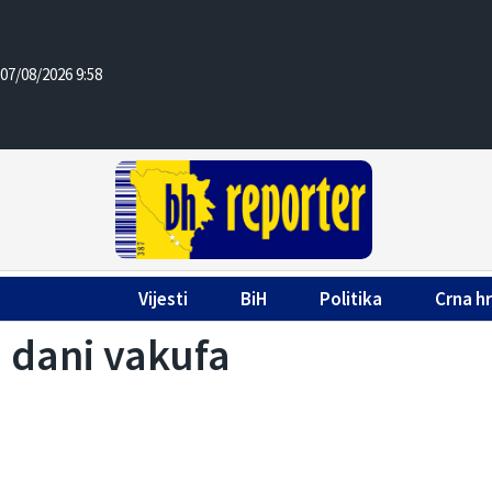
07/08/2026 9:58
Vijesti
BiH
Politika
Crna h
dani vakufa