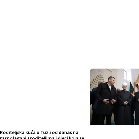
Roditeljska kuća u Tuzli od danas na
raspolaganju roditeljima i djeci koja se