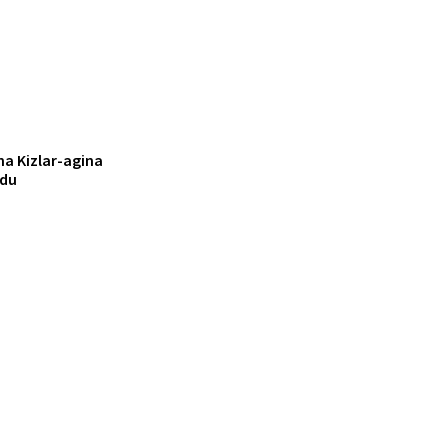
na Kizlar-agina
adu