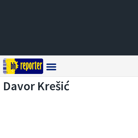
Crna hronika
Davor Krešić