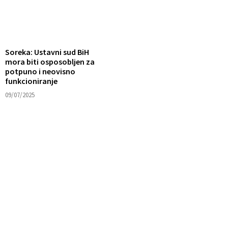
Soreka: Ustavni sud BiH
mora biti osposobljen za
potpuno i neovisno
funkcioniranje
09/07/2025