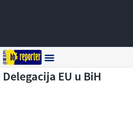
Crna hronika
Delegacija EU u BiH