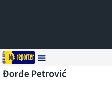
Crna hronika
Đorđe Petrović