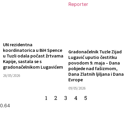
UN rezidentna
koordinatorica u BiH Spence
Gradonačelnik Tuzle Zijad
u Tuzli odala počast žrtvama
Lugavić uputio čestitku
Kapije, sastala se s
povodom 9. maja – Dana
gradonačelnikom Lugavićem
pobjede nad fašizmom,
Dana Zlatnih ljiljana i Dana
26/05/2026
Evrope
09/05/2026
1
2
3
4
5