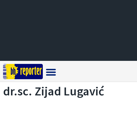
Crna hronika
dr.sc. Zijad Lugavić