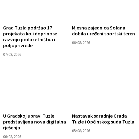
Grad Tuzla podržao 17
Mjesna zajednica Solana
projekata koji doprinose
dobila uređeni sportski teren
razvoju poduzetništva i
06/08/2026
poljoprivrede
07/08/2026
U Gradskoj upravi Tuzle
Nastavak saradnje Grada
predstavljena nova digitalna
Tuzle i Općinskog suda Tuzla
rješenja
05/08/2026
06/08/2026