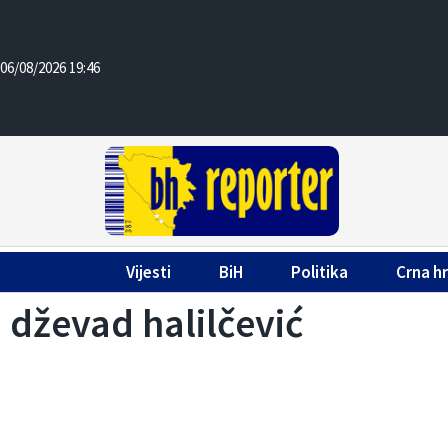
06/08/2026 19:46
Vijesti
BiH
Politika
Crna h
dževad halilčević