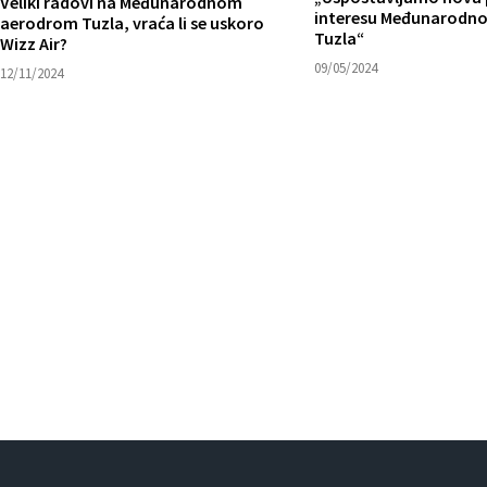
Veliki radovi na Međunarodnom
interesu Međunarodn
aerodrom Tuzla, vraća li se uskoro
Tuzla“
Wizz Air?
09/05/2024
12/11/2024