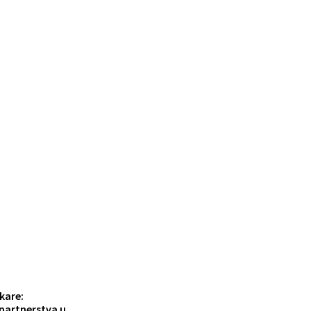
nkare:
partnerstva u