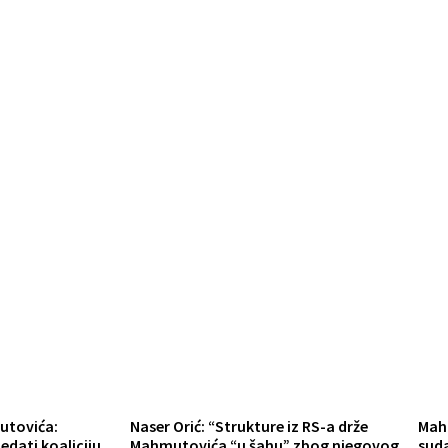
utovića:
Naser Orić: “Strukture iz RS-a drže
Mah
edati koaliciju
Mahmutovića “u šahu” zbog njegovog
suda