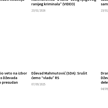
ranijeg kriminala” (VIDEO)
sam 
23/01/2026
23/01
žio veto na izbor
Dževad Mahmutović (SDA): Srušit
Dram
as Dževada
ćemo “vladu” RS
Dže
o presudan
dele
07/09/2025
04/09