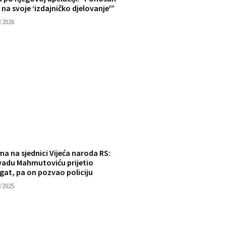
na svoje ‘izdajničko djelovanje'”
/2026
a na sjednici Vijeća naroda RS:
vadu Mahmutoviću prijetio
gat, pa on pozvao policiju
/2025