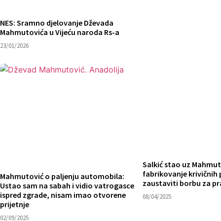
NES: Sramno djelovanje Dževada
Mahmutovića u Vijeću naroda Rs-a
23/01/2026
Salkić stao uz Mahmut
fabrikovanje krivičnih 
Mahmutović o paljenju automobila:
zaustaviti borbu za p
Ustao sam na sabah i vidio vatrogasce
ispred zgrade, nisam imao otvorene
08/04/2025
prijetnje
02/09/2025