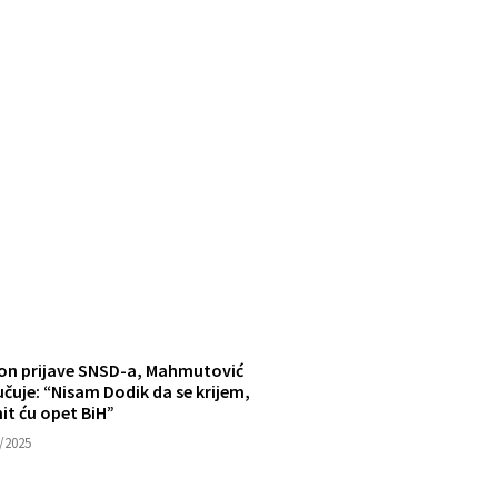
on prijave SNSD-a, Mahmutović
čuje: “Nisam Dodik da se krijem,
it ću opet BiH”
/2025