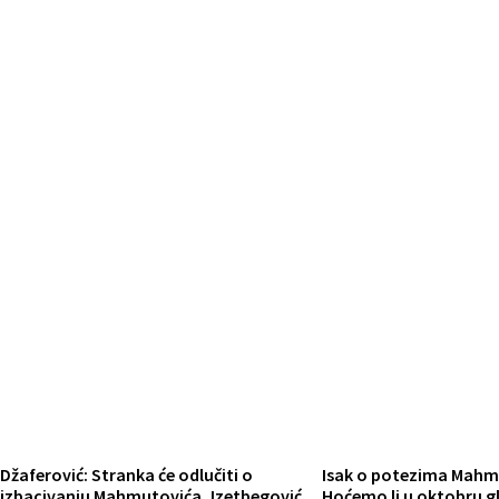
Džaferović: Stranka će odlučiti o
Isak o potezima Mahm
izbacivanju Mahmutovića, Izetbegović
Hoćemo li u oktobru gl