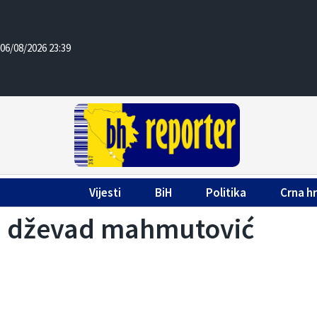
06/08/2026 23:39
Vijesti
BiH
Politika
Crna h
dževad mahmutović