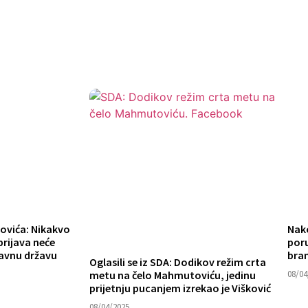
ovića: Nikakvo
Nak
prijava neće
poru
ravnu državu
bran
Oglasili se iz SDA: Dodikov režim crta
metu na čelo Mahmutoviću, jedinu
08/04
prijetnju pucanjem izrekao je Višković
08/04/2025