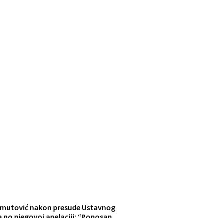
mutović nakon presude Ustavnog
 po njegovoj apelaciji: “Ponosan