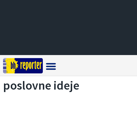
Crna hronika
poslovne ideje