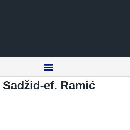
Crna hronika
Sadžid-ef. Ramić