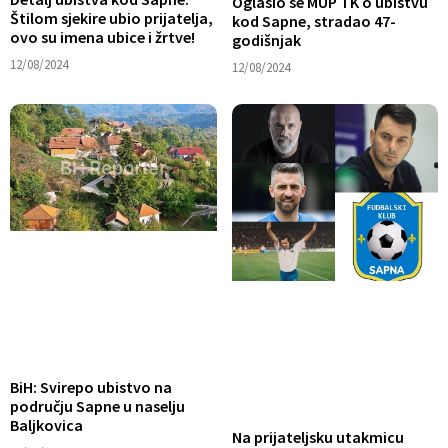
Oglasio se MUP TK o ubistvu
Štilom sjekire ubio prijatelja,
kod Sapne, stradao 47-
ovo su imena ubice i žrtve!
godišnjak
12/08/2024
12/08/2024
BiH: Svirepo ubistvo na
području Sapne u naselju
Baljkovica
Na prijateljsku utakmicu