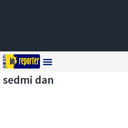
Crna hronika
sedmi dan