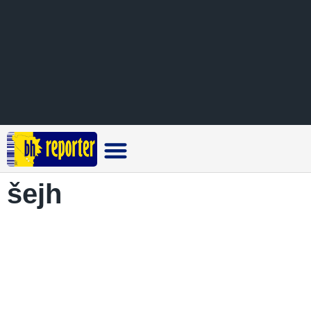
Crna hronika
šejh