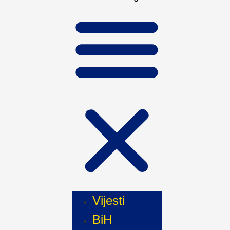
Vijesti
BiH