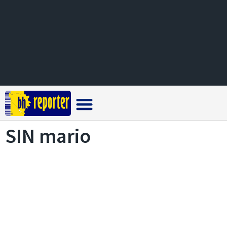
Crna hronika
SIN mario