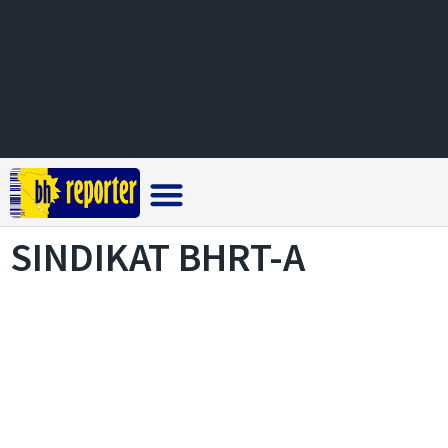
Crna hronika
SINDIKAT BHRT-A