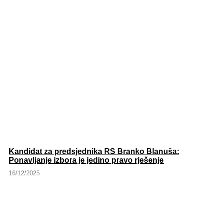
Kandidat za predsjednika RS Branko Blanuša:
Ponavljanje izbora je jedino pravo rješenje
16/12/2025