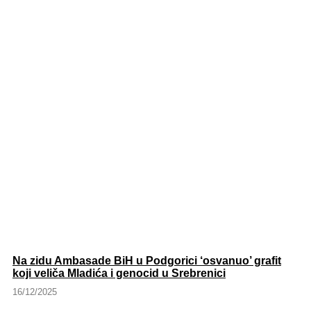
Na zidu Ambasade BiH u Podgorici ‘osvanuo’ grafit
koji veliča Mladića i genocid u Srebrenici
16/12/2025