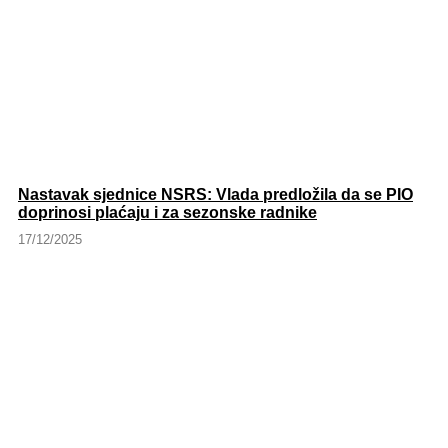
Nastavak sjednice NSRS: Vlada predložila da se PIO
doprinosi plaćaju i za sezonske radnike
17/12/2025