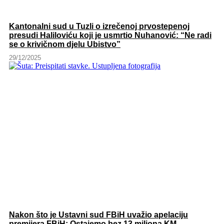
Kantonalni sud u Tuzli o izrečenoj prvostepenoj
presudi Haliloviću koji je usmrtio Nuhanović: “Ne radi
se o krivičnom djelu Ubistvo”
29/12/2025
Nakon što je Ustavni sud FBiH uvažio apelaciju
premijera FBiH: Ostajemo bez 13 miliona KM