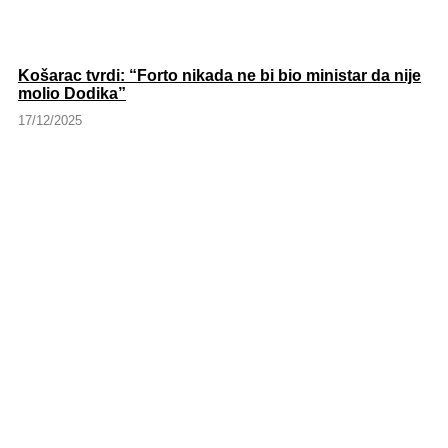
Košarac tvrdi: “Forto nikada ne bi bio ministar da nije
molio Dodika”
17/12/2025