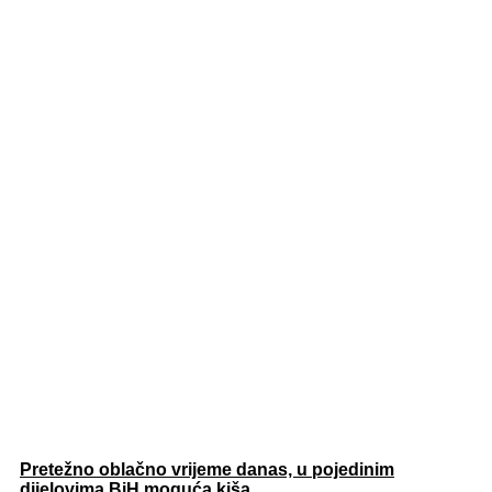
Pretežno oblačno vrijeme danas, u pojedinim
dijelovima BiH moguća kiša