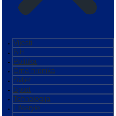
Vijesti
BiH
Politika
Crna hronika
Svijet
Sport
Tehnologija
Lifestyle