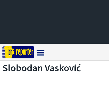
Crna hronika
Slobodan Vasković