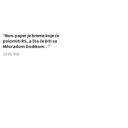
“Non-paper je breme koje će
polomiti RS, a šta će biti sa
Miloradom Dodikom…”
23/05/2025