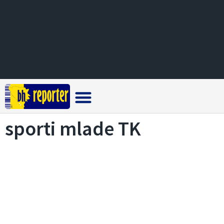
Crna hronika
sporti mlade TK