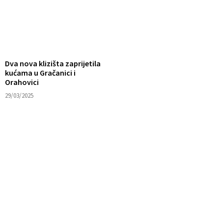
Dva nova klizišta zaprijetila
kućama u Gračanici i
Orahovici
29/03/2025