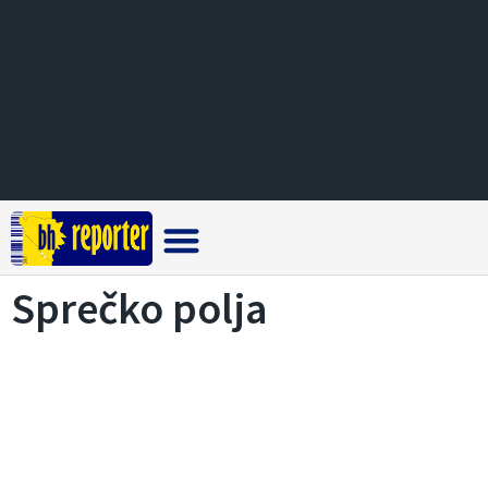
Crna hronika
Sprečko polja