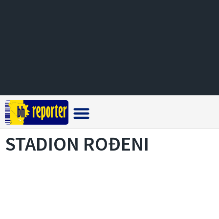
Crna hronika
STADION ROĐENI