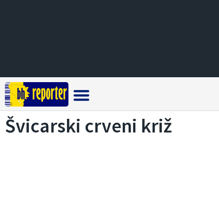
Crna hronika
Švicarski crveni križ